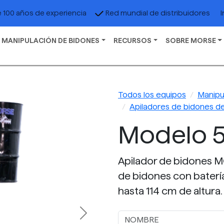
I
 100 años de experiencia
Red mundial de distribuidores
 MANIPULACIÓN DE BIDONES
RECURSOS
SOBRE MORSE
Todos los equipos
Manipu
Apiladores de bidones de
Modelo 5
Apilador de bidones M
de bidones con batería
hasta 114 cm de altura.
Next