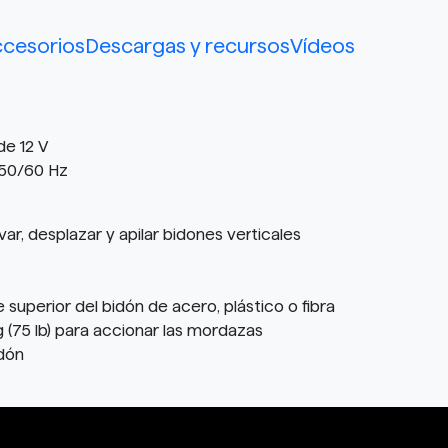
cesorios
Descargas y recursos
Vídeos
de 12 V
 50/60 Hz
, desplazar y apilar bidones verticales
perior del bidón de acero, plástico o fibra
 (75 lb) para accionar las mordazas
idón