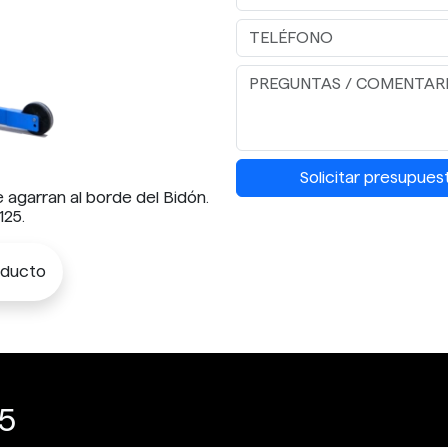
Solicitar presupues
e agarran al borde del Bidón.
125.
oducto
5