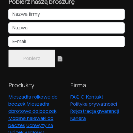
Pobierz naszą broszurę
Produkty
Firma
Mieszadła rolkowe do
FAQ
O
Kontakt
beczek
Mieszadła
Polityka prywatności
obrotowe do beczek
Rejestracja gwarancji
Mobilne nalewaki do
Kariera
beczek
Uchwyty na
wózek widłowy