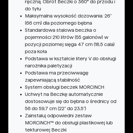
ręczną. Obrót Beczki o 360° do przodu i
do tyłu
Maksymalna wysokość dozowania: 26"
(66 cm) dla poziomego bębna
Standardowa stalowa beczka o
pojemności 210 litrów (55 galonów) w
pozycji poziomej sięga 47 cm (18,5 cala)
poza koła
Podstawa w kształcie litery V do obsługi
narożnika paletyzacji
Podstawa ma przeciwwagę
zapewniającą stabilność
System obsługi beczek MORCINCH
Uchwyt na Beczkę automatycznie
dostosowuje się do bębna o średnicy od
56 do 59,7 cm (22" do 23,5")
Zainstaluj odpowiedni zestaw
MORCINCH™ do obsługi plastikowej lub
tekturowej Beczki