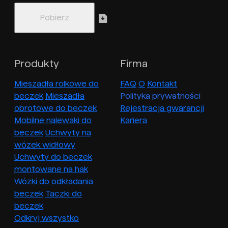
Produkty
Firma
Mieszadła rolkowe do
FAQ
O
Kontakt
beczek
Mieszadła
Polityka prywatności
obrotowe do beczek
Rejestracja gwarancji
Mobilne nalewaki do
Kariera
beczek
Uchwyty na
wózek widłowy
Uchwyty do beczek
montowane na hak
Wózki do odkładania
beczek
Taczki do
beczek
Odkryj wszystko