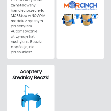
OPCJA: Fabrycznie
zainstalowany
hamulec przechyłu
MORStop w NOWYM
modelu z ręcznym
przechyłem.
Automatycznie
utrzymuje kąt
nachylenia Beczki,
dopóki jej nie
przesuniesz.
Adaptery
średnicy Beczki