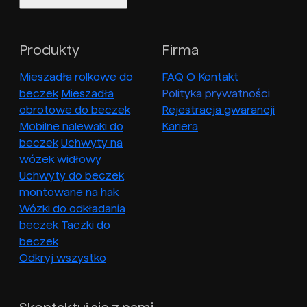
Produkty
Firma
Mieszadła rolkowe do
FAQ
O
Kontakt
beczek
Mieszadła
Polityka prywatności
obrotowe do beczek
Rejestracja gwarancji
Mobilne nalewaki do
Kariera
beczek
Uchwyty na
wózek widłowy
Uchwyty do beczek
montowane na hak
Wózki do odkładania
beczek
Taczki do
beczek
Odkryj wszystko