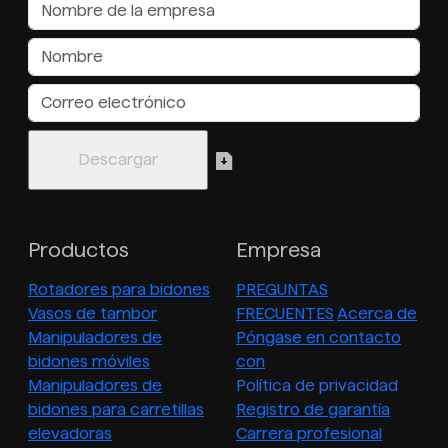
Productos
Empresa
Rotadores para bidones
PREGUNTAS
Vasos de tambor
FRECUENTES
Acerca de
Manipuladores de
Póngase en contacto
bidones móviles
con
Manipuladores de
Política de privacidad
bidones para carretillas
Registro de garantía
elevadoras
Carrera profesional