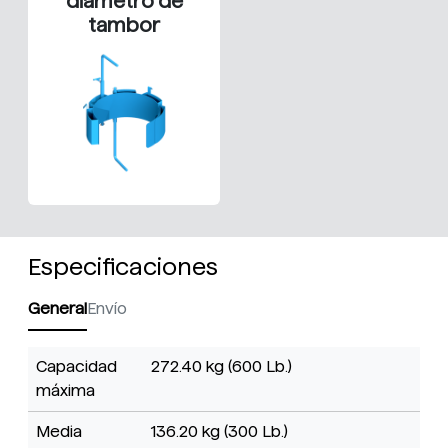
diámetro de
tambor
Especificaciones
General
Envío
Capacidad
272.40 kg (600 Lb.)
máxima
Media
136.20 kg (300 Lb.)