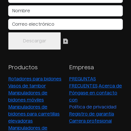
Productos
Empresa
Rotadores para bidones
PREGUNTAS
Vasos de tambor
FRECUENTES
Acerca de
Manipuladores de
Póngase en contacto
bidones móviles
con
Manipuladores de
Política de privacidad
bidones para carretillas
Registro de garantía
elevadoras
Carrera profesional
Manipuladores de